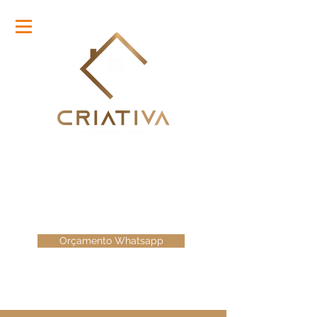
☎
61 3371-8586
61 98556-4969
QI 07 LOTE 42 - Setor de Industria
Taguatinga Norte - Brasília DF
Orçamento Whatsapp